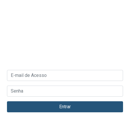
Instituição de Ensino
Entrar
Esqueceu sua senha?